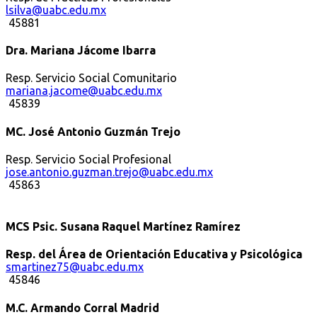
lsilva@uabc.edu.mx
45881
Dra. Mariana Jácome Ibarra
Resp. Servicio Social Comunitario
mariana.jacome@uabc.edu.mx
45839
MC. José Antonio Guzmán Trejo
Resp. Servicio Social Profesional
jose.antonio.guzman.trejo@uabc.edu.mx
45863
MCS Psic. Susana Raquel Martínez Ramírez
Resp. del Área de Orientación Educativa y Psicológica
smartinez75@uabc.edu.mx
45846
M.C. Armando Corral Madrid