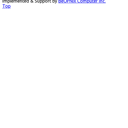
Implemented & Support by
BeOPNix Computer Inc.
Top