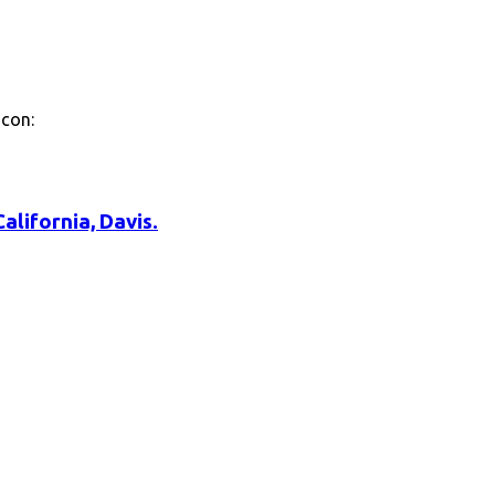
 con:
alifornia, Davis.