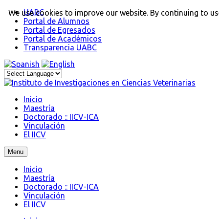
UABC
We use cookies to improve our website. By continuing to use
Portal de Alumnos
Portal de Egresados
Portal de Académicos
Transparencia UABC
Inicio
Maestría
Doctorado :: IICV-ICA
Vinculación
El IICV
Menu
Inicio
Maestría
Doctorado :: IICV-ICA
Vinculación
El IICV