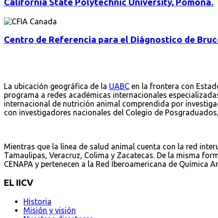
California State Polytechnic University, Pomona.
Centro de Referencia para el Diágnostico de Bruc
La ubicación geográfica de la
UABC
en la frontera con Esta
programa a redes académicas internacionales especializadas 
internacional de nutrición animal comprendida por investigad
con investigadores nacionales del Colegio de Posgraduado
Mientras que la línea de salud animal cuenta con la red int
Tamaulipas, Veracruz, Colima y Zacatecas. De la misma forma
CENAPA y pertenecen a la Red Iberoamericana de Química Ana
EL IICV
Historia
Misión y visión